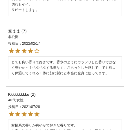
切れもイイ。

リピートします。
空まま
7
非公開
投稿日
2022/02/17
とても良い香りで好きです。香水のようにガッツリした香りではな
く爽やか～！ベタベタする事なく、さらっとした感じで、でも程よ
く保湿してくれる！体に顔に髪にと本当に全身に使ってます。
Kkkkkkkkke
2
40代
女性
投稿日
2021/07/28
柑橘系の香りが爽やかで好きな香りです。
