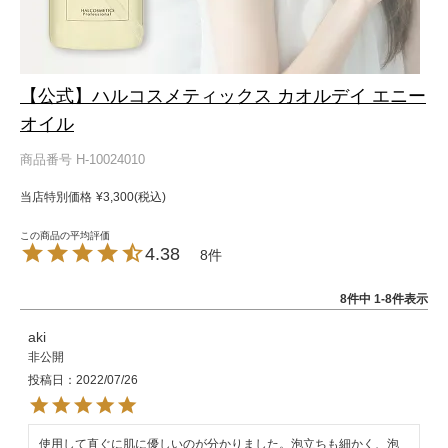
【公式】ハルコスメティックス カオルデイ エニー
オイル
商品番号
H-10024010
当店特別価格
¥
3,300
税込
4.38
8
8
件中
1
-
8
件表示
aki
非公開
投稿日
2022/07/26
使用して直ぐに肌に優しいのが分かりました。泡立ちも細かく、泡