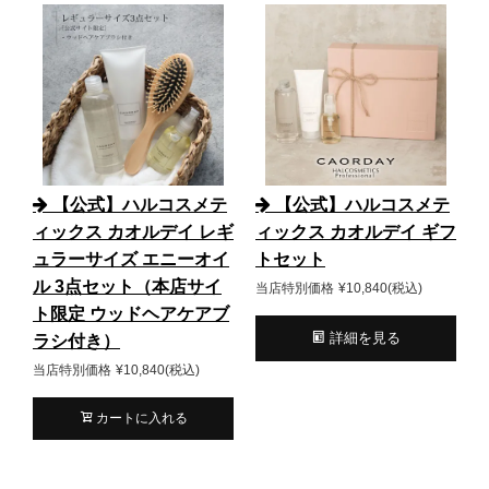
【公式】ハルコスメテ
【公式】ハルコスメテ
ィックス カオルデイ レギ
ィックス カオルデイ ギフ
ュラーサイズ エニーオイ
トセット
ル 3点セット（本店サイ
当店特別価格
¥
10,840
税込
ト限定 ウッドヘアケアブ
詳細を見る
ラシ付き）
当店特別価格
¥
10,840
税込
カートに入れる