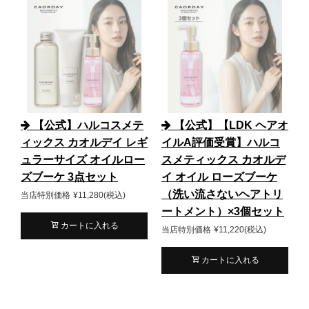
【公式】ハルコスメテ
【公式】【LDK ヘアオ
ィックス カオルデイ レギ
イルA評価受賞】ハルコ
ュラーサイズ オイルロー
スメティックス カオルデ
ズブーケ 3点セット
イ オイル ローズブーケ
（洗い流さないヘアトリ
当店特別価格
¥
11,280
税込
ートメント）×3個セット
カートに入れる
当店特別価格
¥
11,220
税込
カートに入れる