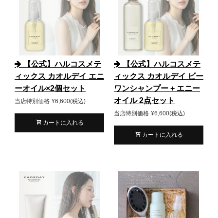
【公式】ハルコスメテ
【公式】ハルコスメテ
ィックス カオルデイ エニ
ィックス カオルデイ ビー
ーオイル×2個セット
ワンシャンプー + エニー
オイル 2点セット
当店特別価格
¥
6,600
税込
当店特別価格
¥
6,600
税込
カートに入れる
カートに入れる