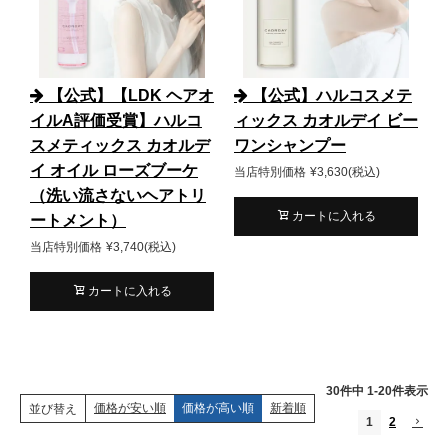
【公式】【LDK ヘアオ
【公式】ハルコスメテ
イルA評価受賞】ハルコ
ィックス カオルデイ ビー
スメティックス カオルデ
ワンシャンプー
イ オイル ローズブーケ
当店特別価格
¥
3,630
税込
（洗い流さないヘアトリ
カートに入れる
ートメント）
当店特別価格
¥
3,740
税込
カートに入れる
30
件中
1
-
20
件表示
価格が安い順
価格が高い順
新着順
並び替え
1
2