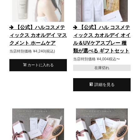
【公式】ハルコスメテ
【公式】ハル コスメテ
ィックス カオルデイ マス
ィックス カオルデイ オイ
クメント ホームケア
ル＆UVケアスプレー 種
類が選べる ギフトセット
当店特別価格
¥
4,240
税込
当店特別価格
¥
4,004
税込
〜
カートに入れる
在庫切れ
詳細を見る