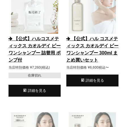
【公式】ハルコスメテ
【公式】ハル コスメテ
ィックス カオルデイ ビー
ィックス カオルデイ ビー
ワンシャンプー 詰替用 ポ
ワンシャンプー 300ml ま
ンプ付
とめ買いセット
当店特別価格
¥
7,260
税込
当店特別価格
¥
6,600
税込
〜
在庫切れ
詳細を見る
詳細を見る