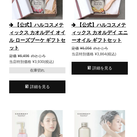
【公式】ハルコスメテ
【公式】ハルコスメテ
ィックス カオルデイ オイ
ィックス カオルデイ エニ
ル ローズブーケ ギフトセ
ーオイル ギフトセット
ット
定価
¥
6,056
のところ
当店特別価格
¥
3,864
税込
定価
¥
6,496
のところ
当店特別価格
¥
3,930
税込
詳細を見る
在庫切れ
詳細を見る