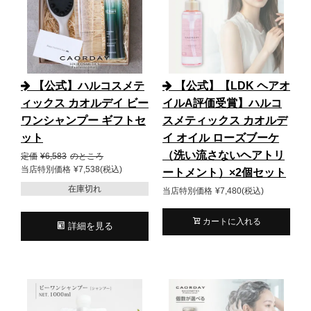
【公式】ハルコスメテ
【公式】【LDK ヘアオ
ィックス カオルデイ ビー
イルA評価受賞】ハルコ
ワンシャンプー ギフトセ
スメティックス カオルデ
ット
イ オイル ローズブーケ
（洗い流さないヘアトリ
定価
¥
6,583
のところ
当店特別価格
¥
7,538
税込
ートメント）×2個セット
在庫切れ
当店特別価格
¥
7,480
税込
カートに入れる
詳細を見る