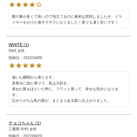
髪の量が多くて長いので泡立てるのに最初は苦戦しましたが、ドラ
イヤーをかけた後サラサラになりました！香りも凄く良いです！
WHITE
1
50代
女性
投稿日
2022/10/06
届いた瞬間から香ります。

某香水に似た香りで、私は大好き。

束ねた髪をほどいた時に、フワッと香って、幸せな気分になりま
す。

広がりがちな私の髪が、まとまりある髪に仕上がりました。
チョコちゃん
1
三重県
50代
女性
投稿日
2022/08/20