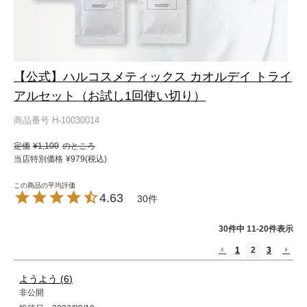
【公式】ハルコスメティックス カオルデイ トライ
アルセット（お試し1回使い切り）
商品番号
H-10030014
定価
¥
1,100
のところ
当店特別価格
¥
979
税込
4.63
30
30
件中
11
-
20
件表示
1
2
3
ようよう
6
非公開