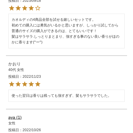
投稿日
2023/09/18
カオルディの4商品全部を試せる嬉しいセットです。

初めての購入には勇気がいるかと思いますが、しっかり試してから
普通のサイズの購入ができるのは、とてもいいです！

髪はサラサラ.しっとりまとまり、強すぎる事のない良い香りがほの
かに香ります(^ー^)
かおり
40代
女性
投稿日
2022/11/23
使った翌日は香りは残っても強すぎず、髪もサラサラでした。
aya
1
女性
投稿日
2022/10/26