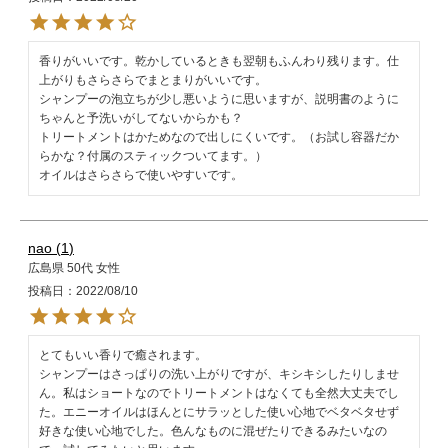
香りがいいです。乾かしているときも翌朝もふんわり残ります。仕
上がりもさらさらでまとまりがいいです。

シャンプーの泡立ちが少し悪いように思いますが、説明書のように
ちゃんと予洗いがしてないからかも？

トリートメントはかためなので出しにくいです。（お試し容器だか
らかな？付属のスティックついてます。）

オイルはさらさらで使いやすいです。
nao
1
広島県
50代
女性
投稿日
2022/08/10
とてもいい香りで癒されます。

シャンプーはさっぱりの洗い上がりですが、キシキシしたりしませ
ん。私はショートなのでトリートメントはなくても全然大丈夫でし
た。エニーオイルはほんとにサラッとした使い心地でベタベタせず
好きな使い心地でした。色んなものに混ぜたりできるみたいなの