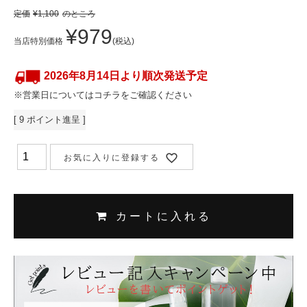
定価
¥
1,100
のところ
¥
979
当店特別価格
税込
2026年8月14日より順次発送予定
※営業日についてはコチラをご確認ください
[
9
ポイント進呈 ]
お気に入りに登録する
カートに入れる